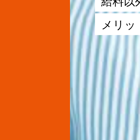
給
料
以
メ
リ
ッ