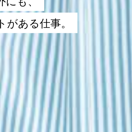
外
に
も
、
ト
が
あ
る
仕
事
。