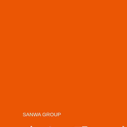
ホーム
auショップ
シャトレーゼ松江春日店
SANWA GROUP
松江三和部品商会